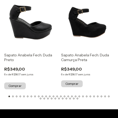
Sapato Anabela Fech. Duda
Sapato Anabela Fech. Duda
Preto
Camurça Preta
R$349,00
R$349,00
6
x
de
R$58,17
sem juros
6
x
de
R$58,17
sem juros
Comprar
Comprar