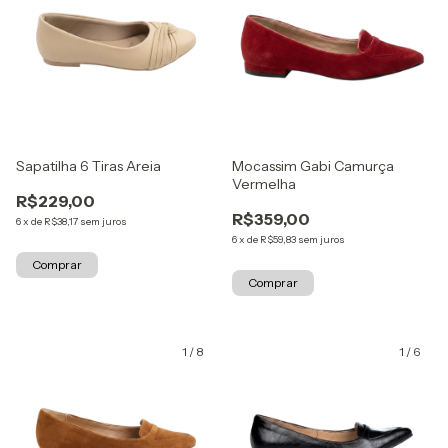
Sapatilha 6 Tiras Areia
Mocassim Gabi Camurça
Vermelha
R$229,00
R$359,00
6
x
de
R$38,17
sem juros
6
x
de
R$59,83
sem juros
Comprar
Comprar
1
/
8
1
/
6