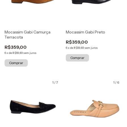
Mocassim Gabi Camurça
Mocassim Gabi Preto
Terracota
R$359,00
R$359,00
6
x
de
R$59,83
sem juros
6
x
de
R$59,83
sem juros
Comprar
Comprar
1
/
7
1
/
6