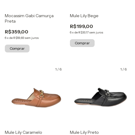
Mocassim Gabi Camurça
Mule Lily Bege
Preta
R$199,00
R$359,00
6
x
de
R$33,17
sem juros
6
x
de
R$59,83
sem juros
Comprar
Comprar
1
/
6
1
/
6
Mule Lily Caramelo
Mule Lily Preto