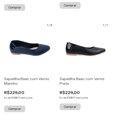
Comprar
Comprar
1
/
8
1
/
7
Sapatilha Basic com Verniz
Sapatilha Basic com Verniz
Marinho
Preta
R$229,00
R$229,00
6
x
de
R$38,17
sem juros
6
x
de
R$38,17
sem juros
Comprar
Comprar