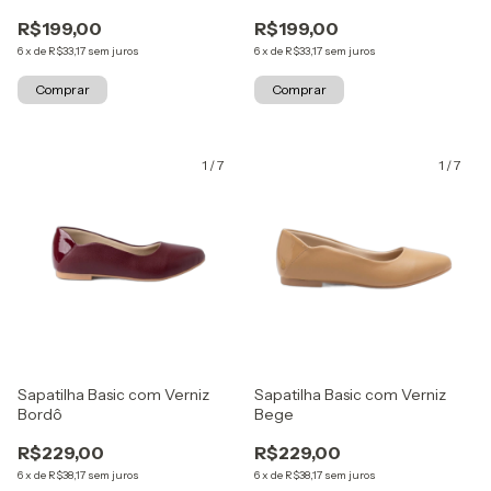
R$199,00
R$199,00
6
x
de
R$33,17
sem juros
6
x
de
R$33,17
sem juros
Comprar
Comprar
1
/
7
1
/
7
Sapatilha Basic com Verniz
Sapatilha Basic com Verniz
Bordô
Bege
R$229,00
R$229,00
6
x
de
R$38,17
sem juros
6
x
de
R$38,17
sem juros