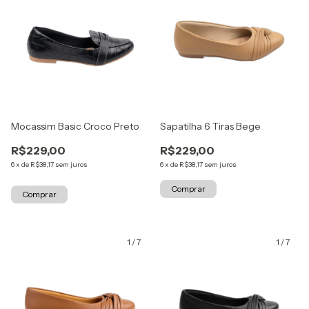
Mocassim Basic Croco Preto
Sapatilha 6 Tiras Bege
R$229,00
R$229,00
6
x
de
R$38,17
sem juros
6
x
de
R$38,17
sem juros
Comprar
Comprar
1
/
7
1
/
7