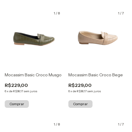
1
/
8
1
/
7
Mocassim Basic Croco Musgo
Mocassim Basic Croco Bege
R$229,00
R$229,00
6
x
de
R$38,17
sem juros
6
x
de
R$38,17
sem juros
Comprar
Comprar
1
/
8
1
/
7