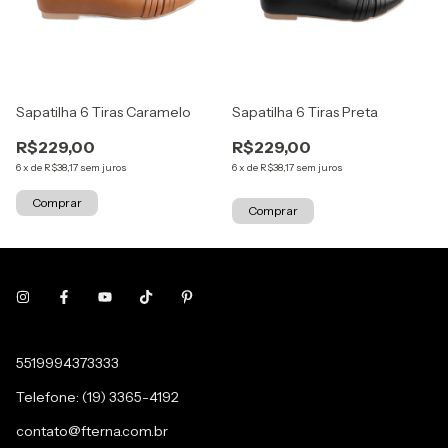
Sapatilha 6 Tiras Caramelo
Sapatilha 6 Tiras Preta
R$229,00
R$229,00
6
x
de
R$38,17
sem juros
6
x
de
R$38,17
sem juros
Comprar
Comprar
5519994373333
Telefone: (19) 3365-4192
contato@fterna.com.br