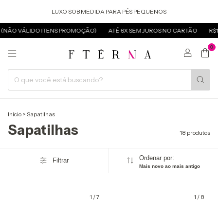
LUXO SOB MEDIDA PARA PÉS PEQUENOS
(NÃO VÁLIDO ITENS PROMOÇÃO)
ATÉ 6X SEM JUROS NO CARTÃO
R$10,
0
Início
>
Sapatilhas
Sapatilhas
18 produtos
Ordenar por:
Filtrar
Mais novo ao mais antigo
1
/
7
1
/
8