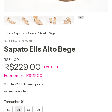
Início
>
Sapatos
>
Sapato Elis Alto Bege
SKU:
RB45A-6-15-31
Sapato Elis Alto Bege
R$341,00
R$229,00
33
% OFF
Economize:
R$112,00
6
x de
R$38,17
sem juros
Ver mais detalhes
Tamanho:
31
30
31
32
33