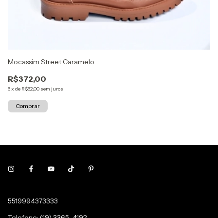
Mocassim Street Caramelo
Mo
R$372,00
R
6
x
de
R$62,00
sem juros
6
x
Comprar
5519994373333
Telefone: (19) 3365-4192