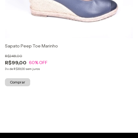
Sapato Peep Toe Marinho
An
R$248,00
R$
R$99,00
R
60
% OFF
3
x
de
R$33,00
sem juros
5
x
Comprar