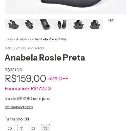
Início
>
Anabelas
>
Anabela Rosie Preta
SKU:
ZZ1544/07-10-1-33
Anabela Rosie Preta
R$331,00
R$159,00
52
% OFF
Economize:
R$172,00
5
x de
R$31,80
sem juros
Ver mais detalhes
Tamanho:
33
30
31
32
33